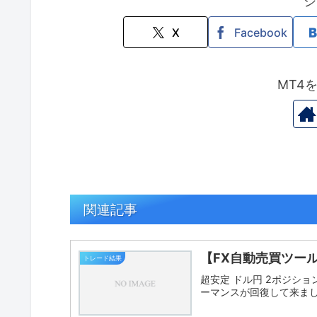
シ
X
Facebook
MT4
関連記事
【FX自動売買ツール
トレード結果
超安定 ドル円 2ポジション 
ーマンスが回復して来まし