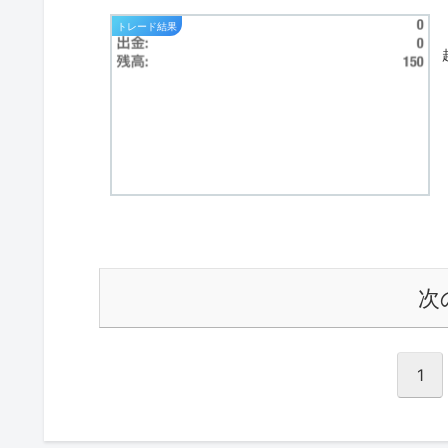
トレード結果
次
1