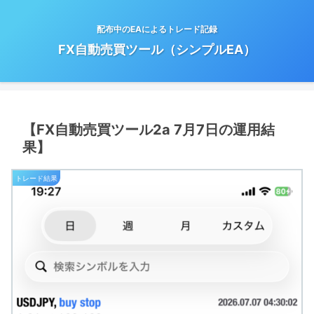
配布中のEAによるトレード記録
FX自動売買ツール（シンプルEA）
【FX自動売買ツール2a 7月7日の運用結
果】
トレード結果