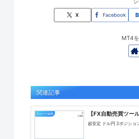
シ
X
Facebook
MT4
関連記事
【FX自動売買ツー
トレード結果
超安定 ドル円 2ポジション 