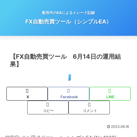
配布中のEAによるトレード記録
FX自動売買ツール（シンプルEA）
【FX自動売買ツール 6月14日の運用結
果】
トレード結果
X
Facebook
LINE
コピー
コメント
2023.06.16