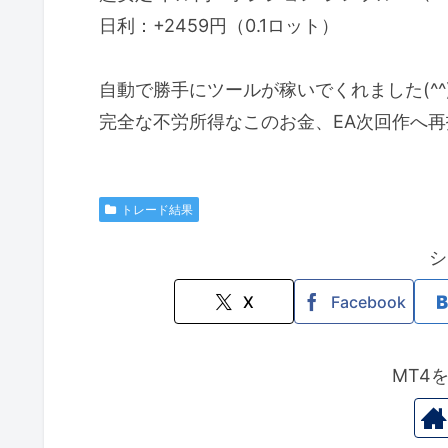
日利：+2459円（0.1ロット）
自動で勝手にツールが稼いでくれました(^^
完全な不労所得なこのお金、EA次回作へ
トレード結果
シ
X
Facebook
MT4