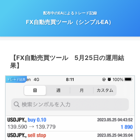
配布中のEAによるトレード記録
FX自動売買ツール（シンプルEA）
【FX自動売買ツール 5月25日の運用結
果】
トレード結果