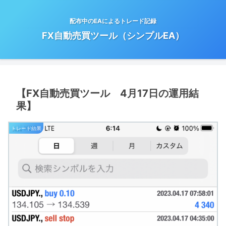
配布中のEAによるトレード記録
FX自動売買ツール（シンプルEA）
【FX自動売買ツール 4月17日の運用結
果】
トレード結果