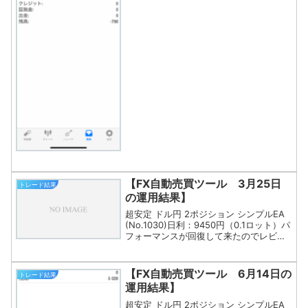
【FX自動売買ツール 3月25日
トレード結果
の運用結果】
超安定 ドル円 2ポジション シンプルEA
(No.1030)日利：9450円（0.1ロット）パ
フォーマンスが回復して来たのでレビュ
ー再開！自動で勝手にツールが稼いでく
れました(^^)完全な不労所得なこのお
金、EA次回作へ再投資します。
【FX自動売買ツール 6月14日の
トレード結果
運用結果】
超安定 ドル円 2ポジション シンプルEA